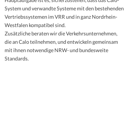
System und verwandte Systeme mit den bestehenden
Vertriebssystemen im VRR und in ganz Nordrhein-
Westfalen kompatibel sind.
Zusätzliche beraten wir die Verkehrsunternehmen,
die an Calo teilnehmen, und entwickeln gemeinsam
mit ihnen notwendige NRW- und bundesweite
Standards.
Die Einführung eines bargeldlosen
Zahlungssystems erfordert umfangreiche
technische Anpassungen. Steht das KCD bei
der Standardisierung und Integration der
neuen Systeme vor Herausforderungen?
Wenn ja, welche?